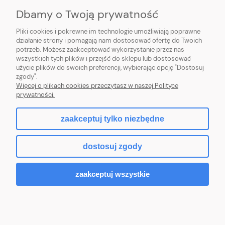
O NAS
Dbamy o Twoją prywatność
Pliki cookies i pokrewne im technologie umożliwiają poprawne
działanie strony i pomagają nam dostosować ofertę do Twoich
potrzeb. Możesz zaakceptować wykorzystanie przez nas
wszystkich tych plików i przejść do sklepu lub dostosować
Sklep z klockami LEGO, Playmobil, modelami Schleich, Bburago, Siku,
użycie plików do swoich preferencji, wybierając opcję "Dostosuj
zabawkami dla dziewczynek Baby Born, Baby Annabell, Top Model oraz
zgody".
artykułami modelarskimi Games Workshop, Tamiya, Revell.
Więcej o plikach cookies przeczytasz w naszej Polityce
Copyright © 2026 tommytoys.pl Wszystkie prawa zastrzeżone.
prywatności.
zaakceptuj tylko niezbędne
pokaż pełną wersję strony
dostosuj zgody
Sklep internetowy Shoper.pl
zaakceptuj wszystkie