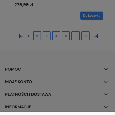
279,99 zł
Do koszyka
«
»
1
2
3
4
5
...
11
POMOC
MOJE KONTO
PŁATNOŚCI I DOSTAWA
INFORMACJE