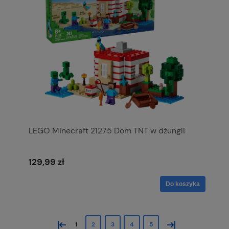
LEGO Minecraft 21275 Dom TNT w dżungli
129,99 zł
Do koszyka
«
»
1
2
3
4
5