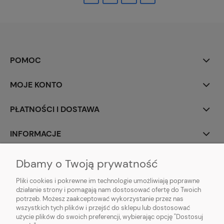
POMOC
MOJE KONTO
PŁATNOŚCI I DOSTAWA
INFORMACJE
O NAS
Dbamy o Twoją prywatność
Pliki cookies i pokrewne im technologie umożliwiają poprawne
działanie strony i pomagają nam dostosować ofertę do Twoich
potrzeb. Możesz zaakceptować wykorzystanie przez nas
wszystkich tych plików i przejść do sklepu lub dostosować
Sklep z klockami LEGO, Playmobil, modelami Schleich, Bburago, Siku,
użycie plików do swoich preferencji, wybierając opcję "Dostosuj
zabawkami dla dziewczynek Baby Born, Baby Annabell, Top Model oraz