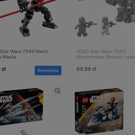
Star Wars 75411 Mech
LEGO Star Wars 75412
a Maula
Szturmowiec Śmierci i no
szturmowiec - zestaw bit
 zł
89,99 zł
Do koszyka