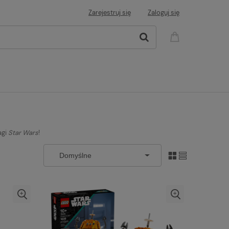
Zarejestruj się
Zaloguj się
agi
Star Wars
!