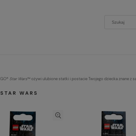
LEGO®
Star Wars
™ ożywi ulubione statki i postacie Twojego dziecka znane z s
 STAR WARS