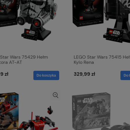
Star Wars 75429 Hełm
LEGO Star Wars 75415 He
tora AT-AT
Kylo Rena
9 zł
329,99 zł
Do koszyka
Do 