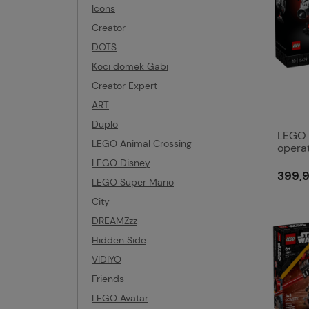
Icons
Creator
DOTS
Koci domek Gabi
Creator Expert
ART
Duplo
LEGO 
LEGO Animal Crossing
opera
LEGO Disney
399,9
LEGO Super Mario
City
DREAMZzz
Hidden Side
VIDIYO
Friends
LEGO Avatar