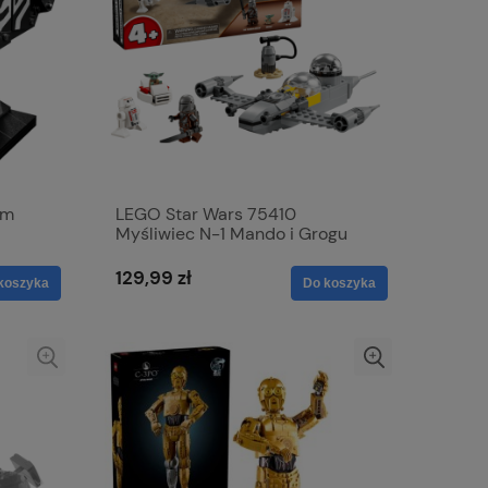
łm
LEGO Star Wars 75410
Myśliwiec N-1 Mando i Grogu
129,99 zł
koszyka
Do koszyka