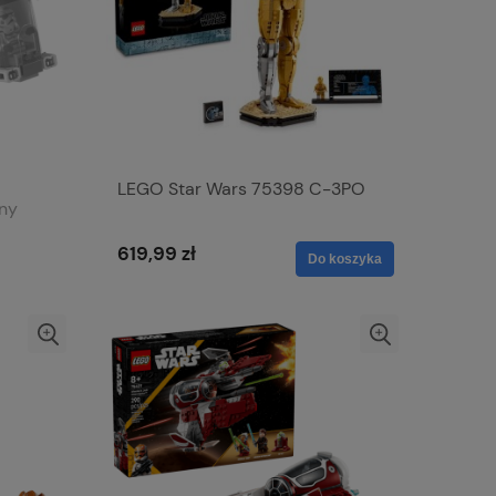
LEGO Star Wars 75398 C-3PO
cny
ewny
619,99 zł
Do koszyka