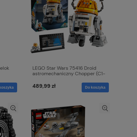
elok
LEGO Star Wars 75416 Droid
astromechaniczny Chopper (C1-
10P)
489,99 zł
koszyka
Do koszyka