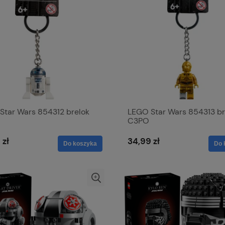
Star Wars 854312 brelok
LEGO Star Wars 854313 br
C3PO
 zł
34,99 zł
Do koszyka
Do 