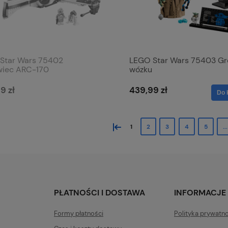
Star Wars 75402
LEGO Star Wars 75403 Gr
wiec ARC-170
wózku
9 zł
439,99 zł
Do 
«
1
2
3
4
5
...
PŁATNOŚCI I DOSTAWA
INFORMACJE
Formy płatności
Polityka prywatn