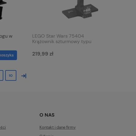
ogu w
LEGO Star Wars 75404
Krążownik szturmowy typu
Acclamator
219,99 zł
koszyka
»
10
O NAS
ości
Kontakt i dane firmy