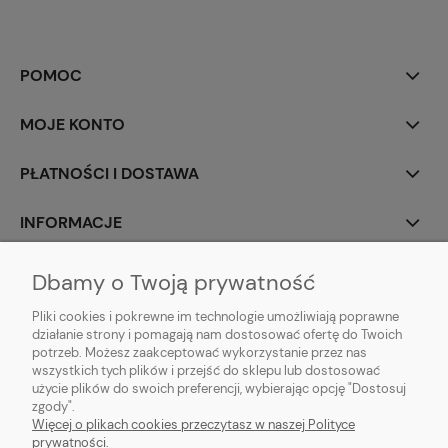
POMOC
MOJE KONTO
PŁATNOŚCI I DOSTAWA
INFORMACJE
O NAS
Dbamy o Twoją prywatność
Pliki cookies i pokrewne im technologie umożliwiają poprawne
działanie strony i pomagają nam dostosować ofertę do Twoich
potrzeb. Możesz zaakceptować wykorzystanie przez nas
wszystkich tych plików i przejść do sklepu lub dostosować
Sklep z klockami LEGO, Playmobil, modelami Schleich, Bburago, Siku,
użycie plików do swoich preferencji, wybierając opcję "Dostosuj
zabawkami dla dziewczynek Baby Born, Baby Annabell, Top Model oraz
zgody".
artykułami modelarskimi Games Workshop, Tamiya, Revell.
Więcej o plikach cookies przeczytasz w naszej Polityce
Copyright © 2026 tommytoys.pl Wszystkie prawa zastrzeżone.
prywatności.