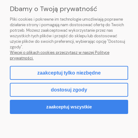
O NAS
Dbamy o Twoją prywatność
Pliki cookies i pokrewne im technologie umożliwiają poprawne
działanie strony i pomagają nam dostosować ofertę do Twoich
potrzeb. Możesz zaakceptować wykorzystanie przez nas
wszystkich tych plików i przejść do sklepu lub dostosować
Sklep z klockami LEGO, Playmobil, modelami Schleich, Bburago, Siku,
użycie plików do swoich preferencji, wybierając opcję "Dostosuj
zabawkami dla dziewczynek Baby Born, Baby Annabell, Top Model oraz
zgody".
artykułami modelarskimi Games Workshop, Tamiya, Revell.
Więcej o plikach cookies przeczytasz w naszej Polityce
Copyright © 2026 tommytoys.pl Wszystkie prawa zastrzeżone.
prywatności.
zaakceptuj tylko niezbędne
pokaż pełną wersję strony
dostosuj zgody
Sklep internetowy Shoper.pl
zaakceptuj wszystkie