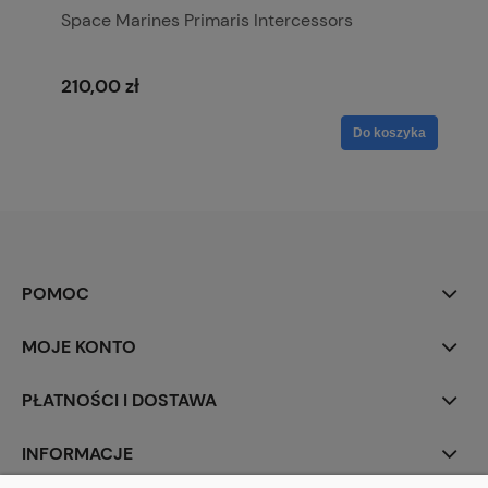
Space Marines Primaris Intercessors
210,00 zł
Do koszyka
POMOC
MOJE KONTO
PŁATNOŚCI I DOSTAWA
INFORMACJE