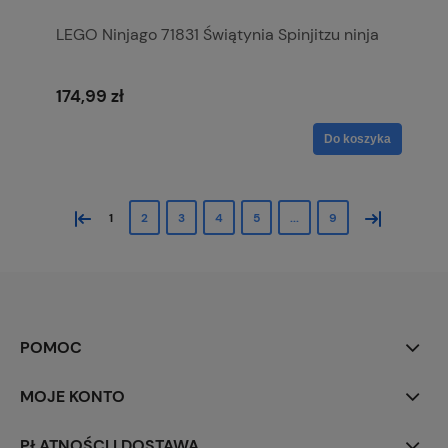
LEGO Ninjago 71831 Świątynia Spinjitzu ninja
174,99 zł
Do koszyka
«
»
1
2
3
4
5
...
9
POMOC
MOJE KONTO
PŁATNOŚCI I DOSTAWA