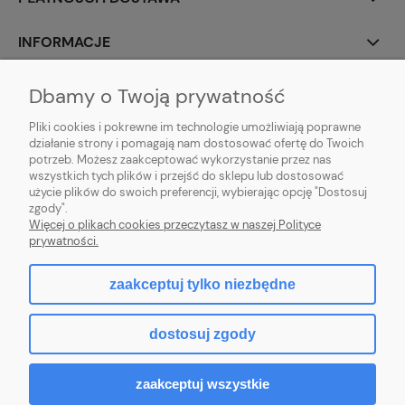
INFORMACJE
O NAS
Dbamy o Twoją prywatność
Pliki cookies i pokrewne im technologie umożliwiają poprawne
działanie strony i pomagają nam dostosować ofertę do Twoich
potrzeb. Możesz zaakceptować wykorzystanie przez nas
wszystkich tych plików i przejść do sklepu lub dostosować
Sklep z klockami LEGO, Playmobil, modelami Schleich, Bburago, Siku,
użycie plików do swoich preferencji, wybierając opcję "Dostosuj
zabawkami dla dziewczynek Baby Born, Baby Annabell, Top Model oraz
zgody".
artykułami modelarskimi Games Workshop, Tamiya, Revell.
Więcej o plikach cookies przeczytasz w naszej Polityce
Copyright © 2026 tommytoys.pl Wszystkie prawa zastrzeżone.
prywatności.
zaakceptuj tylko niezbędne
pokaż pełną wersję strony
dostosuj zgody
Sklep internetowy Shoper.pl
zaakceptuj wszystkie