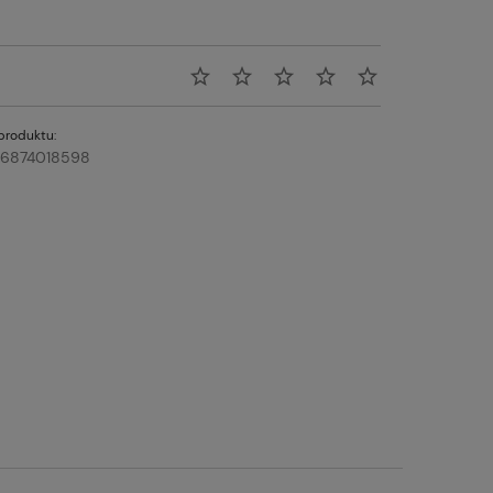
produktu:
6874018598