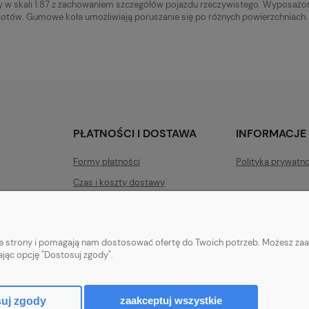
skali 1:87 z zachowaniem szczegółów pojazdu rzeczywistego. Wyposażon
otów. Gumowe koła umożliwiają poruszanie się po różnych powierzchniach.
PŁATNOŚCI I DOSTAWA
INFORMACJE
Formy płatności
Polityka prywatn
Czas i koszty dostawy
Czas realizacji zamówienia
nie strony i pomagają nam dostosować ofertę do Twoich potrzeb. Możesz zaa
ając opcję "Dostosuj zgody".
o, Siku, zabawkami dla dziewczynek Baby Born, Baby Annabell, Top Model or
e.
zaakceptuj wszystkie
uj zgody