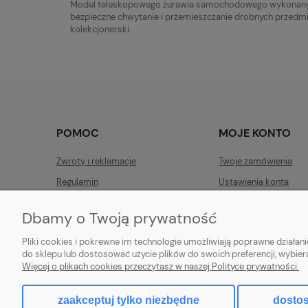
Model teleskopowego żurawia samochodowego wykonany w 
bezpieczne chwytanie i przemieszczanie drobnych przedmi
kolekcjonerski.
POMOC
MOJE KONTO
Zwroty i reklamacje
Twoje zamówienia
Regulamin
Ustawienia konta
Przechowalnia
Dbamy o Twoją prywatność
Pliki cookies i pokrewne im technologie umożliwiają poprawne działa
do sklepu lub dostosować użycie plików do swoich preferencji, wybier
Sklep z klockami LEGO, Playmobil, modelami Schleich, Bburag
Więcej o plikach cookies przeczytasz w naszej Polityce prywatności.
Copyright © 2026 tommytoys.pl Wszystkie prawa zastrzeżon
zaakceptuj tylko niezbędne
dostos