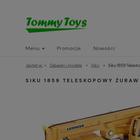
Menu
Promocje
Nowości
Jesteś w:
»
Zabawki i modele
»
Siku
»
Siku 1859 Teles
SIKU 1859 TELESKOPOWY ŻURA