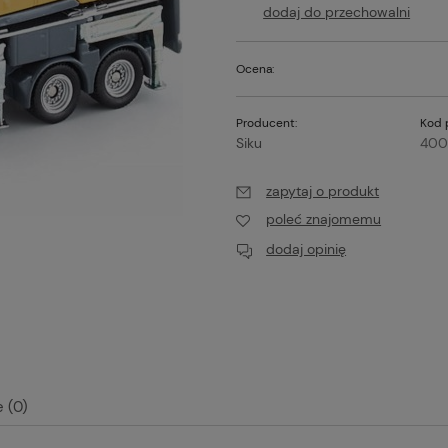
dodaj do przechowalni
Ocena:
Producent:
Kod 
Siku
400
zapytaj o produkt
poleć znajomemu
dodaj opinię
 (0)