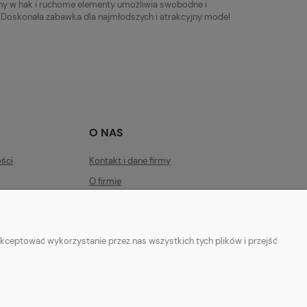
y w hak i ruchome elementy umożliwia swobodne i
 Doskonała zabawka dla najmłodszych i atrakcyjny model
O NAS
ości
Kontakt i dane firmy
O firmie
kceptować wykorzystanie przez nas wszystkich tych plików i przejść
az artykułami modelarskimi Games Workshop, Tamiya, Revell.