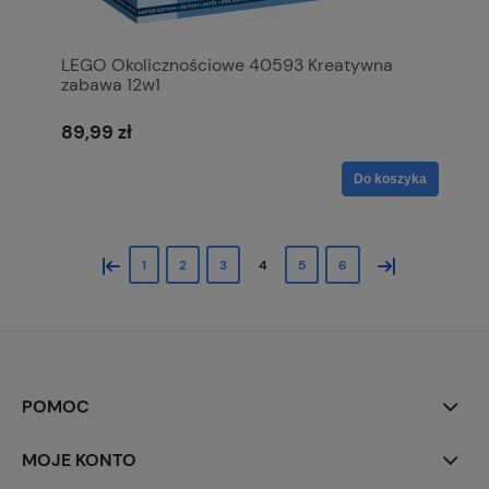
LEGO Okolicznościowe 40593 Kreatywna
zabawa 12w1
89,99 zł
Do koszyka
«
»
1
2
3
4
5
6
POMOC
MOJE KONTO