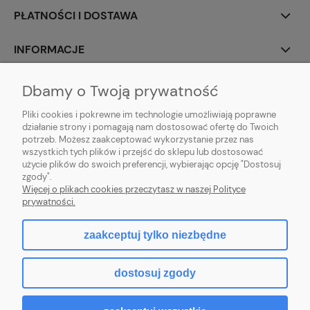
PŁATNOŚCI I DOSTAWA
INFORMACJE
O NAS
Dbamy o Twoją prywatność
Pliki cookies i pokrewne im technologie umożliwiają poprawne
działanie strony i pomagają nam dostosować ofertę do Twoich
potrzeb. Możesz zaakceptować wykorzystanie przez nas
wszystkich tych plików i przejść do sklepu lub dostosować
Sklep z klockami LEGO, Playmobil, modelami Schleich, Bburago, Siku,
użycie plików do swoich preferencji, wybierając opcję "Dostosuj
zabawkami dla dziewczynek Baby Born, Baby Annabell, Top Model oraz
zgody".
artykułami modelarskimi Games Workshop, Tamiya, Revell.
Więcej o plikach cookies przeczytasz w naszej Polityce
Copyright © 2026 tommytoys.pl Wszystkie prawa zastrzeżone.
prywatności.
zaakceptuj tylko niezbędne
pokaż pełną wersję strony
dostosuj zgody
Sklep internetowy Shoper.pl