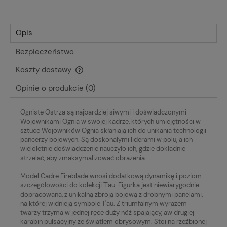
Opis
Bezpieczeństwo
Koszty dostawy
Cena nie zawiera ewentualnych kosztów płatności
Opinie o produkcie (0)
Ogniste Ostrza są najbardziej siwymi i doświadczonymi
Wojownikami Ognia w swojej kadrze, których umiejętności w
sztuce Wojowników Ognia skłaniają ich do unikania technologii
pancerzy bojowych. Są doskonałymi liderami w polu, a ich
wieloletnie doświadczenie nauczyło ich, gdzie dokładnie
strzelać, aby zmaksymalizować obrażenia.
Model Cadre Fireblade wnosi dodatkową dynamikę i poziom
szczegółowości do kolekcji T'au. Figurka jest niewiarygodnie
dopracowana, z unikalną zbroją bojową z drobnymi panelami,
na której widnieją symbole T'au. Z triumfalnym wyrazem
twarzy trzyma w jednej ręce duży nóż spajający, aw drugiej
karabin pulsacyjny ze światłem obrysowym. Stoi na rzeźbionej