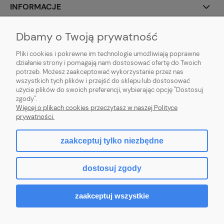
INFORMACJE
O NAS
Dbamy o Twoją prywatność
Pliki cookies i pokrewne im technologie umożliwiają poprawne
działanie strony i pomagają nam dostosować ofertę do Twoich
potrzeb. Możesz zaakceptować wykorzystanie przez nas
wszystkich tych plików i przejść do sklepu lub dostosować
Sklep z klockami LEGO, Playmobil, modelami Schleich, Bburago, Siku,
użycie plików do swoich preferencji, wybierając opcję "Dostosuj
zabawkami dla dziewczynek Baby Born, Baby Annabell, Top Model oraz
zgody".
artykułami modelarskimi Games Workshop, Tamiya, Revell.
Więcej o plikach cookies przeczytasz w naszej Polityce
Copyright © 2026 tommytoys.pl Wszystkie prawa zastrzeżone.
prywatności.
zaakceptuj tylko niezbędne
pokaż pełną wersję strony
dostosuj zgody
Sklep internetowy Shoper.pl
zaakceptuj wszystkie