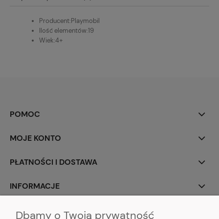
Producent:
Playmobil
Ilość elementów:
19
Wiek:
4+
POMOC
MOJE KONTO
PŁATNOŚCI I DOSTAWA
INFORMACJE
O NAS
Dbamy o Twoją prywatność