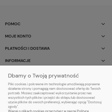
POMOC
MOJE KONTO
PŁATNOŚCI I DOSTAWA
INFORMACJE
O NAS
Dbamy o Twoją prywatność
Pliki cookies i pokrewne im technologie umożliwiają poprawne
działanie strony i pomagają nam dostosować ofertę do Twoich
potrzeb. Możesz zaakceptować wykorzystanie przez nas
wszystkich tych plików i przejść do sklepu lub dostosować
Sklep z klockami LEGO, Playmobil, modelami Schleich, Bburago, Siku,
użycie plików do swoich preferencji, wybierając opcję "Dostosuj
zabawkami dla dziewczynek Baby Born, Baby Annabell, Top Model oraz
zgody".
artykułami modelarskimi Games Workshop, Tamiya, Revell.
Więcej o plikach cookies przeczytasz w naszej Polityce
Copyright © 2026 tommytoys.pl Wszystkie prawa zastrzeżone.