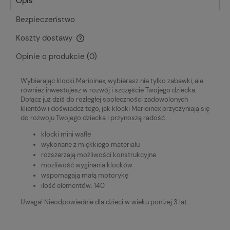
Opis
Bezpieczeństwo
Koszty dostawy
Cena nie zawiera ewentualnych kosztów płatności
Opinie o produkcie (0)
Wybierając klocki Marioinex, wybierasz nie tylko zabawki, ale
również inwestujesz w rozwój i szczęście Twojego dziecka.
Dołącz już dziś do rozległej społeczności zadowolonych
klientów i doświadcz tego, jak klocki Marioinex przyczyniają się
do rozwoju Twojego dziecka i przynoszą radość.
klocki mini wafle
wykonane z miękkiego materiału
rozszerzają możliwości konstrukcyjne
możliwość wyginania klocków
wspomagają małą motorykę
ilość elementów: 140
Uwaga! Nieodpowiednie dla dzieci w wieku poniżej 3 lat.