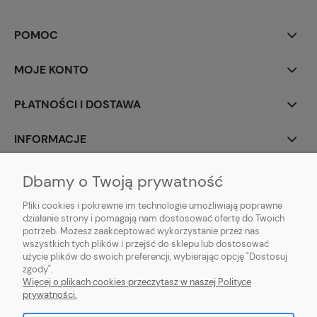
POMOC
MOJE KONTO
PŁATNOŚCI I DOSTAWA
INFORMACJE
O NAS
Dbamy o Twoją prywatność
Pliki cookies i pokrewne im technologie umożliwiają poprawne
działanie strony i pomagają nam dostosować ofertę do Twoich
potrzeb. Możesz zaakceptować wykorzystanie przez nas
wszystkich tych plików i przejść do sklepu lub dostosować
Sklep z klockami LEGO, Playmobil, modelami Schleich, Bburago, Siku,
użycie plików do swoich preferencji, wybierając opcję "Dostosuj
zabawkami dla dziewczynek Baby Born, Baby Annabell, Top Model oraz
zgody".
artykułami modelarskimi Games Workshop, Tamiya, Revell.
Więcej o plikach cookies przeczytasz w naszej Polityce
Copyright © 2026 tommytoys.pl Wszystkie prawa zastrzeżone.
prywatności.