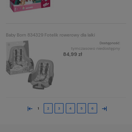
Baby Born 834329 Fotelik rowerowy dla lalki
Dostępność:
tymczasowo niedostępny
84,99 zł
«
»
1
2
3
4
5
6